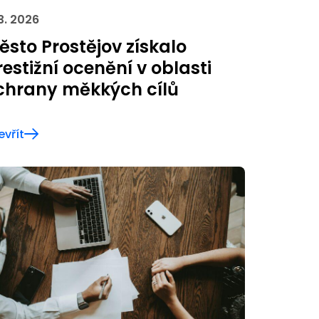
 3. 2026
ěsto Prostějov získalo
restižní ocenění v oblasti
chrany měkkých cílů
evřít