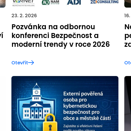
23. 2. 2026
16.
Pozvánka na odbornou
N
í
konferenci Bezpečnost a
p
moderní trendy v roce 2026
z
Otevřít
Ot