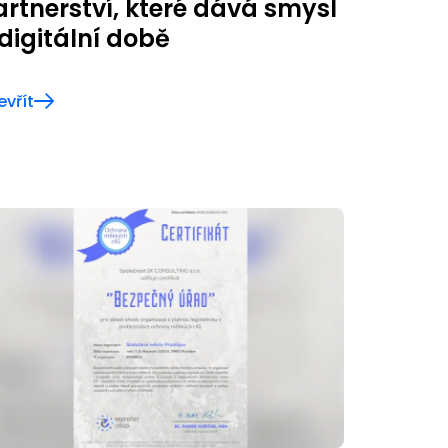
artnerství, které dává smysl
 digitální době
evřít