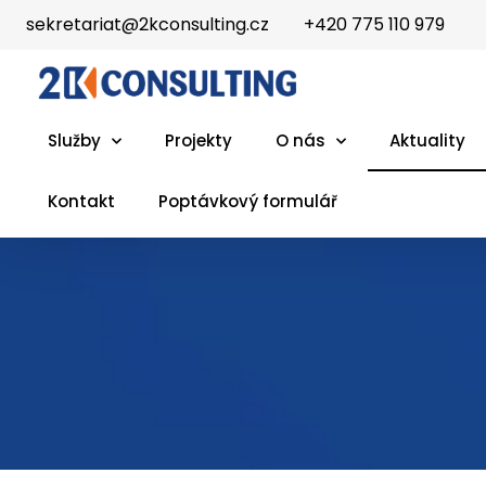
sekretariat@2kconsulting.cz
+420 775 110 979
Služby
Projekty
O nás
Aktuality
Kontakt
Poptávkový formulář