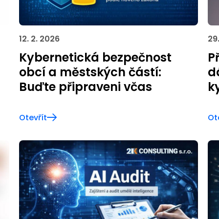
12. 2. 2026
29.
Kybernetická bezpečnost
P
obcí a městských částí:
d
Buďte připraveni včas
k
Otevřít
Ot