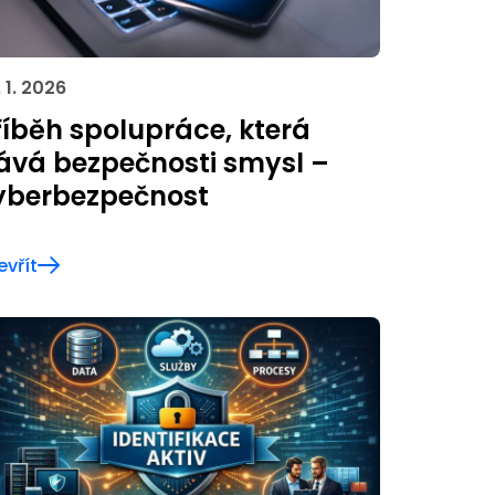
 1. 2026
říběh spolupráce, která
ává bezpečnosti smysl –
yberbezpečnost
evřít