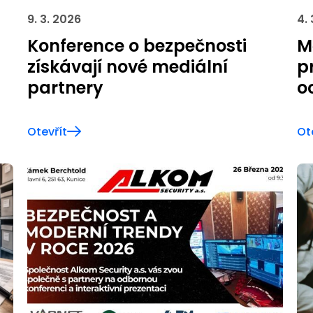
9. 3. 2026
4.
Konference o bezpečnosti
M
získávají nové mediální
p
partnery
o
Otevřít
Ot