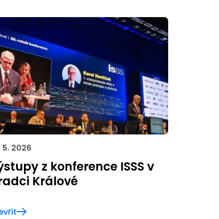
. 5. 2026
ýstupy z konference ISSS v
radci Králové
evřít