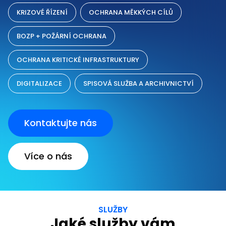
KRIZOVÉ ŘÍZENÍ
OCHRANA MĚKKÝCH CÍLŮ
BOZP + POŽÁRNÍ OCHRANA
OCHRANA KRITICKÉ INFRASTRUKTURY
DIGITALIZACE
SPISOVÁ SLUŽBA A ARCHIVNICTVÍ
Kontaktujte nás
Více o nás
SLUŽBY
Jaké služby vám