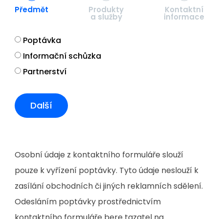
Předmět
Produkty
Kontaktní
a služby
informace
Poptávka
Informační schůzka
Partnerství
Další
Osobní údaje z kontaktního formuláře slouží
pouze k vyřízení poptávky. Tyto údaje neslouží k
zasílání obchodních či jiných reklamních sdělení.
Odesláním poptávky prostřednictvím
kontaktního formuláře bere tazatel na