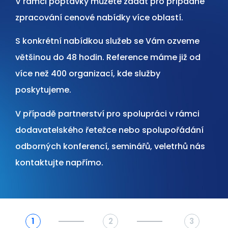
V rámci poptávky můžete zadat pro případné
zpracování cenové nabídky více oblastí.
S konkrétní nabídkou služeb se Vám ozveme
většinou do 48 hodin. Reference máme již od
více než 400 organizací, kde služby
poskytujeme.
V případě partnerství pro spolupráci v rámci
dodavatelského řetežce nebo spolupořádání
odborných konferencí, seminářů, veletrhů nás
kontaktujte napřímo.
1
2
3