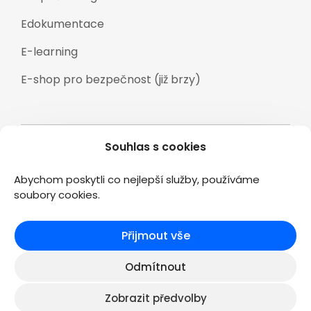
Edokumentace
E-learning
E-shop pro bezpečnost (již brzy)
Souhlas s cookies
Veškeré texty a materiály zveřejněné na
stránkách www.2kconsulting.cz jsou duševním
Abychom poskytli co nejlepší služby, používáme
vlastnictvím společnosti 2K CONSULTING s.r.o., a jsou
soubory cookies.
chráněny podle zákona č.121/2000 Sb. Autorský zákon.
Přijmout vše
Vytvořil niksemerad.cz
Odmítnout
Zobrazit předvolby