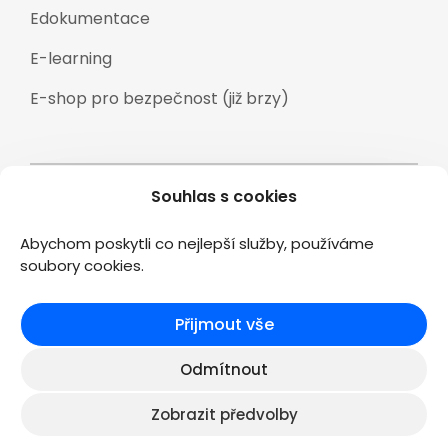
Edokumentace
E-learning
E-shop pro bezpečnost (již brzy)
Souhlas s cookies
Veškeré texty a materiály zveřejněné na
stránkách www.2kconsulting.cz jsou duševním
Abychom poskytli co nejlepší služby, používáme
vlastnictvím společnosti 2K CONSULTING s.r.o., a jsou
soubory cookies.
chráněny podle zákona č.121/2000 Sb. Autorský zákon.
Přijmout vše
Vytvořil niksemerad.cz
Odmítnout
Zobrazit předvolby