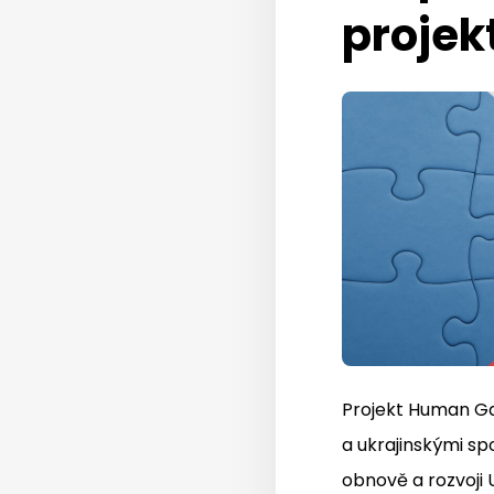
proje
Projekt Human Ga
a ukrajinskými sp
obnově a rozvoji 