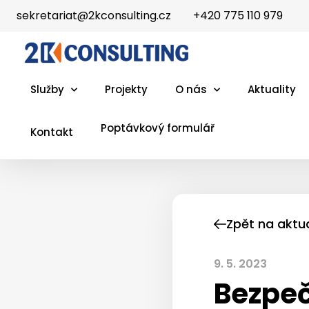
sekretariat@2kconsulting.cz
+420 775 110 979
Služby
Projekty
O nás
Aktuality
Poptávkový formulář
Kontakt
Zpět na aktua
9. 5. 2023
Bezpeč