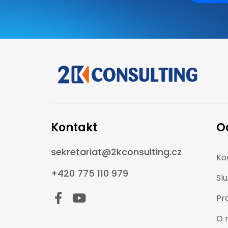
Kontakt
O
sekretariat@2kconsulting.cz
Ko
+420 775 110 979
Sl
Pr
O 