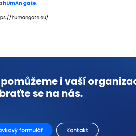
na
hUmAn gate
.
ttps://humangate.eu/
 pomůžeme i vaší organizac
braťte se na nás.
ávkový formulář
Kontakt