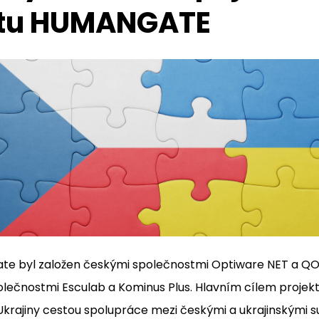
ktu HUMANGATE
te byl založen českými společnostmi Optiware NET a Q
olečnostmi Esculab a Kominus Plus. Hlavním cílem projektu
Ukrajiny cestou spolupráce mezi českými a ukrajinskými s