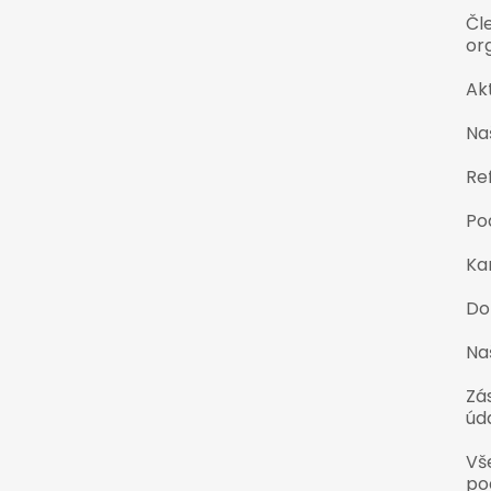
Čl
or
Akt
Naš
Re
Po
Ka
Do
Na
Zá
úd
Vš
po