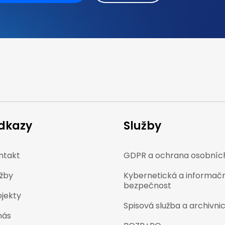
dkazy
Služby
ntakt
GDPR a ochrana osobních
užby
Kybernetická a informač
bezpečnost
ojekty
Spisová služba a archivnic
nás