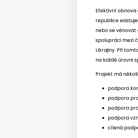
Efektivní obnova 
republice existuj
nebo se věnovat c
spolupráci mezi č
Ukrajiny. Při tom
na každé úrovni s
Projekt má někol
podpora kon
podpora pro
podpora pro
podpora vzn
cílená podpo