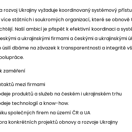
a rozvoj Ukrajiny vyžaduje koordinovaný systémový příst
e více státních i soukromých organizací, které se obnově U
htějí. Naší ambicí je přispět k efektivní koordinaci a sy
eskými a ukrajinskými firmami a českými a ukrajinskými ú
to úsilí dbáme na závazek k transparentnosti a integritě 
polupráce.
ik zaměření
taktů mezi firmami
deje produktů a služeb na českém i ukrajinském trhu
deje technologií a know-how.
iku společných firem na území ČR a UA
ra konkrétních projektů obnovy a rozvoje Ukrajiny