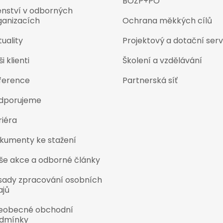
BOZP+PO
enství v odborných
ganizacích
Ochrana měkkých cílů
uality
Projektový a dotační serv
i klienti
Školení a vzdělávání
ference
Partnerská síť
dporujeme
riéra
kumenty ke stažení
še akce a odborné články
sady zpracování osobních
ajů
eobecné obchodní
dmínky