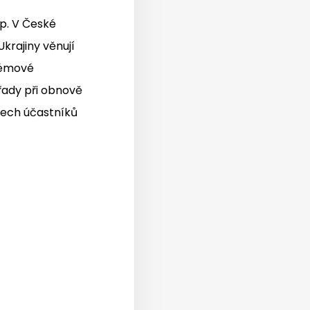
up. V České
krajiny věnují
stémové
řady při obnově
všech účastníků