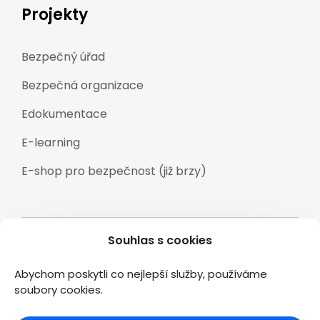
Projekty
Bezpečný úřad
Bezpečná organizace
Edokumentace
E-learning
E-shop pro bezpečnost (již brzy)
Souhlas s cookies
Veškeré texty a materiály zveřejněné na
stránkách www.2kconsulting.cz jsou duševním
Abychom poskytli co nejlepší služby, používáme
vlastnictvím společnosti 2K CONSULTING s.r.o., a jsou
soubory cookies.
chráněny podle zákona č.121/2000 Sb. Autorský zákon.