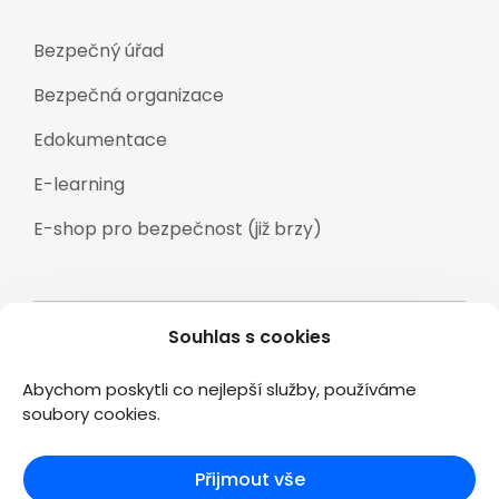
Bezpečný úřad
Bezpečná organizace
Edokumentace
E-learning
E-shop pro bezpečnost (již brzy)
Souhlas s cookies
Veškeré texty a materiály zveřejněné na
stránkách www.2kconsulting.cz jsou duševním
Abychom poskytli co nejlepší služby, používáme
vlastnictvím společnosti 2K CONSULTING s.r.o., a jsou
soubory cookies.
chráněny podle zákona č.121/2000 Sb. Autorský zákon.
Přijmout vše