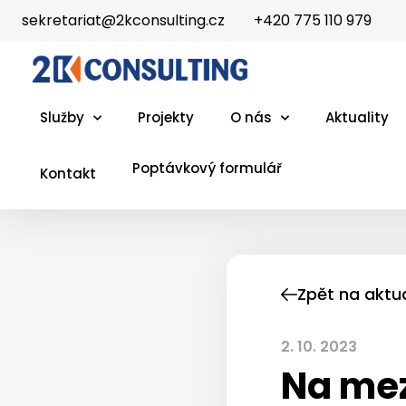
sekretariat@2kconsulting.cz
+420 775 110 979
Služby
Projekty
O nás
Aktuality
Poptávkový formulář
Kontakt
Zpět na aktua
2. 10. 2023
Na mez