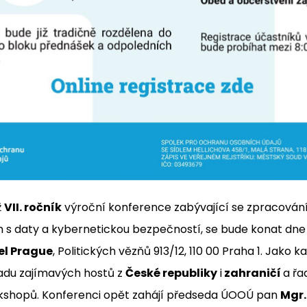
ž
VII. ročník
výroční konference zabývající se zpracová
m s daty a kybernetickou bezpečností, se bude konat dn
el Prague
, Politických vězňů 913/12, 110 00 Praha 1. Jako k
řadu zajímavých hostů z
České republiky
i
zahraničí
a řa
kshopů. Konferenci opět zahájí předseda ÚOOÚ pan
Mgr.