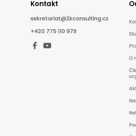
Kontakt
O
sekretariat@2kconsulting.cz
Ko
+420 775 110 979
Sl
Pr
O 
Čl
or
Akt
Naš
Re
Po