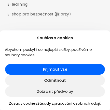
E-learning
E-shop pro bezpečnost (již brzy)
Souhlas s cookies
Veškeré texty a materiály zveřejněné na
stránkách www.2kconsulting.cz jsou duševním
Abychom poskytli co nejlepší služby, používáme
vlastnictvím společnosti 2K CONSULTING s.r.o., a jsou
soubory cookies.
chráněny podle zákona č.121/2000 Sb. Autorský zákon.
Přijmout vše
Vytvořil niksemerad.cz
Odmítnout
Zobrazit předvolby
Zásady cookies
Zásady zpracování osobních údajů