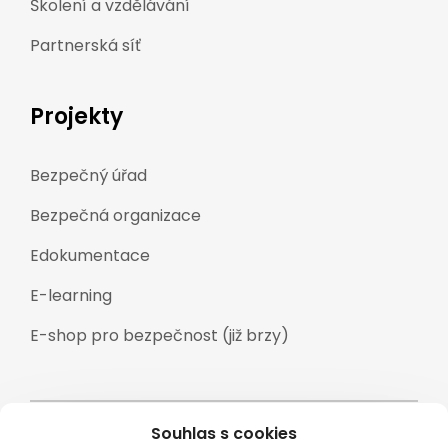
Školení a vzdělávání
Partnerská síť
Projekty
Bezpečný úřad
Bezpečná organizace
Edokumentace
E-learning
E-shop pro bezpečnost (již brzy)
Souhlas s cookies
Veškeré texty a materiály zveřejněné na